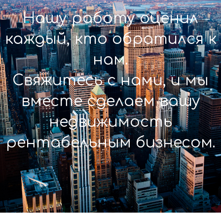
Нашу работу оценил
каждый, кто обратился к
нам.
Свяжитесь с нами, и мы
вместе сделаем вашу
недвижимость
рентабельным бизнесом.